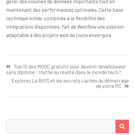
gérer des volumes de données importants tout en
maintenant des performances optimales. Cette base
technique solide, combinée à la flexibilité des
intégrations disponibles, fait de Webflow une solution
adaptable à des projets web de toute envergure.
Navigation
Top 10 des MOOC gratuits pour devenir développeur
de
sans diplôme : mythe ou réalité dans le monde tech ?
l’article
Explorez Le BIOS et les secrets cachés du démarrage
de votre PC
Rechercher :
REC