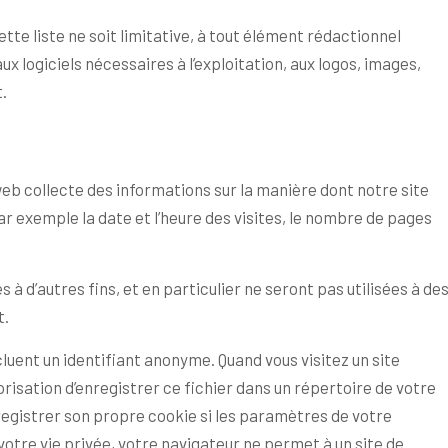
te liste ne soit limitative, à tout élément rédactionnel
aux logiciels nécessaires à l’exploitation, aux logos, images,
.
 web collecte des informations sur la manière dont notre site
par exemple la date et l’heure des visites, le nombre de pages
 à d’autres fins, et en particulier ne seront pas utilisées à de
t.
cluent un identifiant anonyme. Quand vous visitez un site
orisation d’enregistrer ce fichier dans un répertoire de votre
registrer son propre cookie si les paramètres de votre
otre vie privée, votre navigateur ne permet à un site de